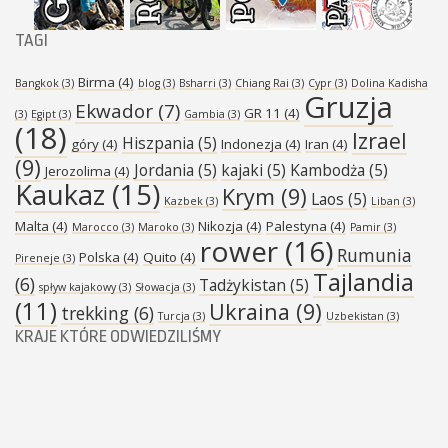
TAGI
Birma
(4)
Bangkok
(3)
blog
(3)
Bsharri
(3)
Chiang Rai
(3)
Cypr
(3)
Dolina Kadisha
Gruzja
Ekwador
(7)
GR 11
(4)
(3)
Egipt
(3)
Gambia
(3)
(18)
Izrael
Hiszpania
(5)
góry
(4)
Indonezja
(4)
Iran
(4)
(9)
Jordania
(5)
kajaki
(5)
Kambodża
(5)
Jerozolima
(4)
Kaukaz
(15)
Krym
(9)
Laos
(5)
Kazbek
(3)
Liban
(3)
Malta
(4)
Nikozja
(4)
Palestyna
(4)
Marocco
(3)
Maroko
(3)
Pamir
(3)
rower
(16)
Rumunia
Polska
(4)
Quito
(4)
Pireneje
(3)
Tajlandia
(6)
Tadżykistan
(5)
spływ kajakowy
(3)
Słowacja
(3)
(11)
Ukraina
(9)
trekking
(6)
Turcja
(3)
Uzbekistan
(3)
KRAJE KTÓRE ODWIEDZILIŚMY