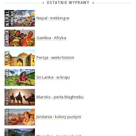
OSTATNIE WYPRAWY
Nepal - trekking w
Himalajach
Gambia - Afryka
Persja - wieki historii
Sri Lanka - w kraju
herbaty
Maroko - perła Maghrebu
Jordania - kolory pustyni