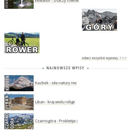
Ekwador - znaczy równik
zobacz wszystkie wyprawy > > >
NAJNOWSZE WPISY
Kazbek - siła natury nie
dla każdego
Liban - kraj wielu religii
Czarnogóra - Prokletije i