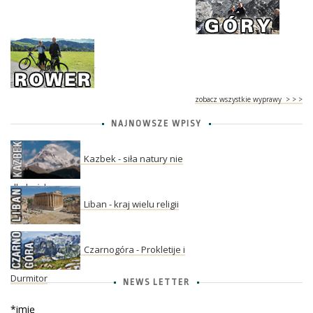
zobacz wszystkie wyprawy > > >
NAJNOWSZE WPISY
Kazbek - siła natury nie
dla każdego
Liban - kraj wielu religii
Czarnogóra - Prokletije i
Durmitor
NEWS LETTER
*imię