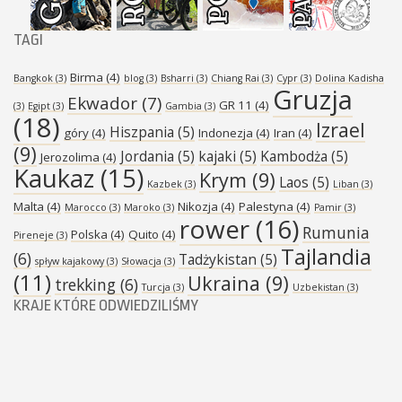
TAGI
Birma
(4)
Bangkok
(3)
blog
(3)
Bsharri
(3)
Chiang Rai
(3)
Cypr
(3)
Dolina Kadisha
Gruzja
Ekwador
(7)
GR 11
(4)
(3)
Egipt
(3)
Gambia
(3)
(18)
Izrael
Hiszpania
(5)
góry
(4)
Indonezja
(4)
Iran
(4)
(9)
Jordania
(5)
kajaki
(5)
Kambodża
(5)
Jerozolima
(4)
Kaukaz
(15)
Krym
(9)
Laos
(5)
Kazbek
(3)
Liban
(3)
Malta
(4)
Nikozja
(4)
Palestyna
(4)
Marocco
(3)
Maroko
(3)
Pamir
(3)
rower
(16)
Rumunia
Polska
(4)
Quito
(4)
Pireneje
(3)
Tajlandia
(6)
Tadżykistan
(5)
spływ kajakowy
(3)
Słowacja
(3)
(11)
Ukraina
(9)
trekking
(6)
Turcja
(3)
Uzbekistan
(3)
KRAJE KTÓRE ODWIEDZILIŚMY