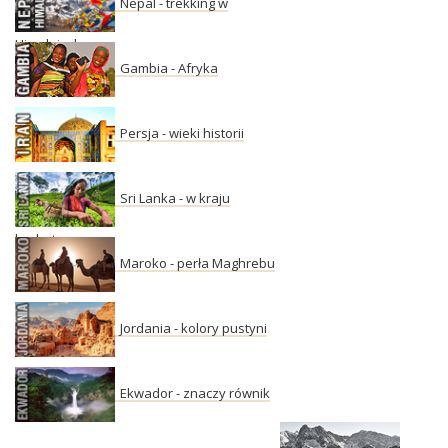
Nepal - trekking w
Himalajach
Gambia - Afryka
Persja - wieki historii
Sri Lanka - w kraju
herbaty
Maroko - perła Maghrebu
Jordania - kolory pustyni
Ekwador - znaczy równik