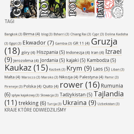
TAGI
Birma
(4)
Bangkok
(3)
blog
(3)
Bsharri
(3)
Chiang Rai
(3)
Cypr
(3)
Dolina Kadisha
Gruzja
Ekwador
(7)
GR 11
(4)
(3)
Egipt
(3)
Gambia
(3)
(18)
Izrael
Hiszpania
(5)
góry
(4)
Indonezja
(4)
Iran
(4)
(9)
Jordania
(5)
kajaki
(5)
Kambodża
(5)
Jerozolima
(4)
Kaukaz
(15)
Krym
(9)
Laos
(5)
Kazbek
(3)
Liban
(3)
Malta
(4)
Nikozja
(4)
Palestyna
(4)
Marocco
(3)
Maroko
(3)
Pamir
(3)
rower
(16)
Rumunia
Polska
(4)
Quito
(4)
Pireneje
(3)
Tajlandia
(6)
Tadżykistan
(5)
spływ kajakowy
(3)
Słowacja
(3)
(11)
Ukraina
(9)
trekking
(6)
Turcja
(3)
Uzbekistan
(3)
KRAJE KTÓRE ODWIEDZILIŚMY