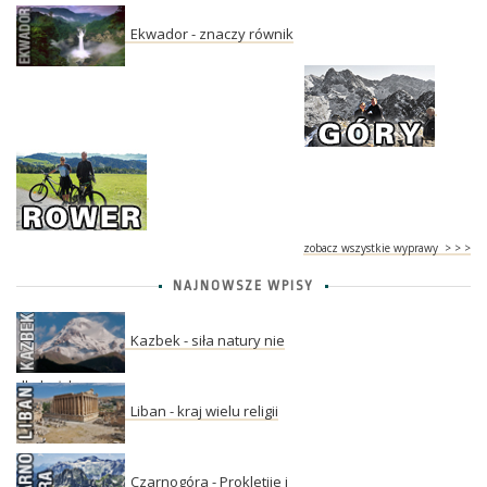
Ekwador - znaczy równik
zobacz wszystkie wyprawy > > >
NAJNOWSZE WPISY
Kazbek - siła natury nie
dla każdego
Liban - kraj wielu religii
Czarnogóra - Prokletije i