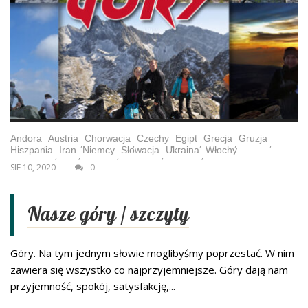
Andora
Austria
Chorwacja
Czechy
Egipt
Grecja
Gruzja
,
,
,
,
,
,
,
Hiszpania
Iran
Niemcy
Słowacja
Ukraina
Włochy
,
,
,
,
,
SIE 10, 2020
0
Nasze góry / szczyty
Góry. Na tym jednym słowie moglibyśmy poprzestać. W nim
zawiera się wszystko co najprzyjemniejsze. Góry dają nam
przyjemność, spokój, satysfakcję,...