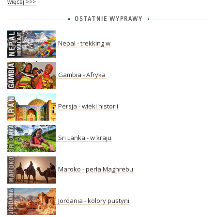
więcej >>>
OSTATNIE WYPRAWY
Nepal - trekking w
Himalajach
Gambia - Afryka
Persja - wieki historii
Sri Lanka - w kraju
herbaty
Maroko - perła Maghrebu
Jordania - kolory pustyni