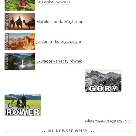
Sri Lanka - w kraju
herbaty
Maroko - perła Maghrebu
Jordania - kolory pustyni
Ekwador - znaczy równik
zobacz wszystkie wyprawy > > >
NAJNOWSZE WPISY