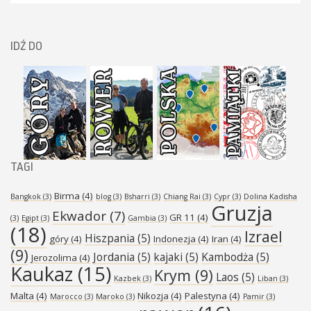
IDŹ DO
TAGI
Birma
(4)
Bangkok
(3)
blog
(3)
Bsharri
(3)
Chiang Rai
(3)
Cypr
(3)
Dolina Kadisha
Gruzja
Ekwador
(7)
GR 11
(4)
(3)
Egipt
(3)
Gambia
(3)
(18)
Izrael
Hiszpania
(5)
góry
(4)
Indonezja
(4)
Iran
(4)
(9)
Jordania
(5)
kajaki
(5)
Kambodża
(5)
Jerozolima
(4)
Kaukaz
(15)
Krym
(9)
Laos
(5)
Kazbek
(3)
Liban
(3)
Malta
(4)
Nikozja
(4)
Palestyna
(4)
Marocco
(3)
Maroko
(3)
Pamir
(3)