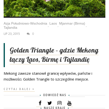
Azja Południowo-Wschodnia
Laos
Mjanmar (Birma)
,
,
,
Tajlandia
LIP 23, 2015
0
Golden Triangle – gdzie Mekong
łączy Laos, Birmę i Tajlandię
Mekong zawsze stanowił granicę wpływów, państw i
możliwości. Golden Triangle to szczególne miejsce.
CZYTAJ DALEJ >
ODWIEDŹ NAS
NASZE KRAJE