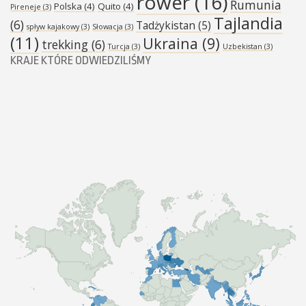
rower
(16)
Rumunia
Polska
(4)
Quito
(4)
Pireneje
(3)
Tajlandia
(6)
Tadżykistan
(5)
spływ kajakowy
(3)
Słowacja
(3)
(11)
Ukraina
(9)
trekking
(6)
Turcja
(3)
Uzbekistan
(3)
KRAJE KTÓRE ODWIEDZILIŚMY