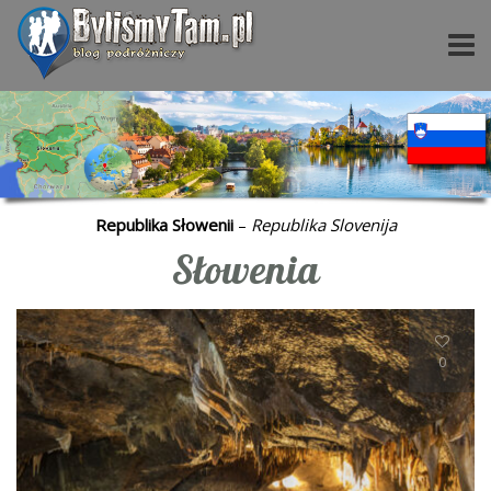
Republika Słowenii
–
Republika Slovenija
Słowenia
0