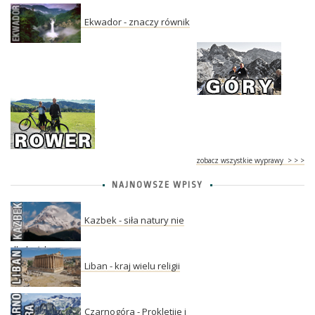
Ekwador - znaczy równik
zobacz wszystkie wyprawy > > >
NAJNOWSZE WPISY
Kazbek - siła natury nie
dla każdego
Liban - kraj wielu religii
Czarnogóra - Prokletije i