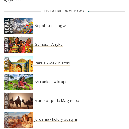
więcej >>>
OSTATNIE WYPRAWY
Nepal - trekking w
Himalajach
Gambia - Afryka
Persja - wieki historii
Sri Lanka - w kraju
herbaty
Maroko - perła Maghrebu
Jordania - kolory pustyni