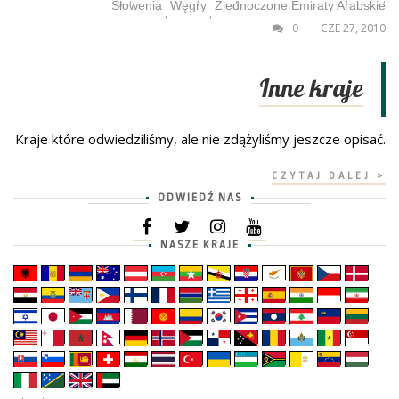
Słowenia
Węgry
Zjednoczone Emiraty Arabskie
,
,
0
CZE 27, 2010
Inne kraje
Kraje które odwiedziliśmy, ale nie zdążyliśmy jeszcze opisać.
CZYTAJ DALEJ >
ODWIEDŹ NAS
NASZE KRAJE