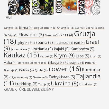
TAGI
Birma
(4)
Bangkok
(3)
blog
(3)
Bsharri
(3)
Chiang Rai
(3)
Cypr
(3)
Dolina Kadisha
Gruzja
Ekwador
(7)
GR 11
(4)
(3)
Egipt
(3)
Gambia
(3)
(18)
Izrael
Hiszpania
(5)
góry
(4)
Indonezja
(4)
Iran
(4)
(9)
Jordania
(5)
kajaki
(5)
Kambodża
(5)
Jerozolima
(4)
Kaukaz
(15)
Krym
(9)
Laos
(5)
Kazbek
(3)
Liban
(3)
Malta
(4)
Nikozja
(4)
Palestyna
(4)
Marocco
(3)
Maroko
(3)
Pamir
(3)
rower
(16)
Rumunia
Polska
(4)
Quito
(4)
Pireneje
(3)
Tajlandia
(6)
Tadżykistan
(5)
spływ kajakowy
(3)
Słowacja
(3)
(11)
Ukraina
(9)
trekking
(6)
Turcja
(3)
Uzbekistan
(3)
KRAJE KTÓRE ODWIEDZILIŚMY