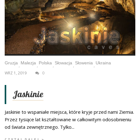
Gruzja
Malezja
Polska
Słowacja
Słowenia
Ukraina
,
,
,
,
,
WRZ 1, 2019
0
Jaskinie
Jaskinie to wspaniałe miejsca, które kryje przed nami Ziemia.
Przez tysiące lat kształtowane w całkowitym odosobnieniu
od świata zewnętrznego. Tylko...
CZYTAJ DALEJ >