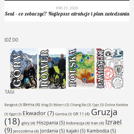
KWI 23, 2026
Seul – co zobaczyć? Najlepsze atrakcje i plan zwiedzania
IDŹ DO
TAGI
Birma
(4)
Bangkok
(3)
blog
(3)
Bsharri
(3)
Chiang Rai
(3)
Cypr
(3)
Dolina Kadisha
Gruzja
Ekwador
(7)
GR 11
(4)
(3)
Egipt
(3)
Gambia
(3)
(18)
Izrael
Hiszpania
(5)
góry
(4)
Indonezja
(4)
Iran
(4)
(9)
Jordania
(5)
kajaki
(5)
Kambodża
(5)
Jerozolima
(4)