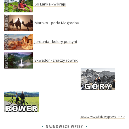
Sri Lanka - w kraju
herbaty
Maroko - perła Maghrebu
Jordania - kolory pustyni
Ekwador - znaczy równik
zobacz wszystkie wyprawy > > >
NAJNOWSZE WPISY