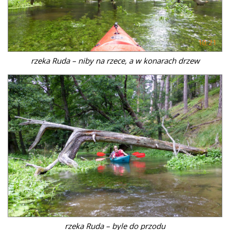
rzeka Ruda – niby na rzece, a w konarach drzew
rzeka Ruda – byle do przodu