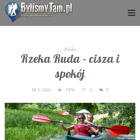
Polska
Rzeka Ruda – cisza i
spokój
SIE 3, 2020
7978
0
0