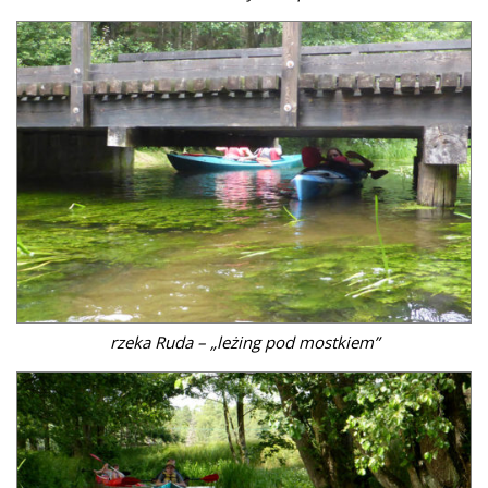
rzeka Ruda – „leżing pod mostkiem”