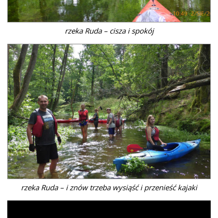
rzeka Ruda – cisza i spokój
rzeka Ruda – i znów trzeba wysiąść i przenieść kajaki