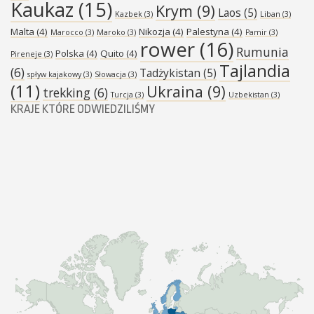
Kaukaz
(15)
Krym
(9)
Laos
(5)
Kazbek
(3)
Liban
(3)
Malta
(4)
Nikozja
(4)
Palestyna
(4)
Marocco
(3)
Maroko
(3)
Pamir
(3)
rower
(16)
Rumunia
Polska
(4)
Quito
(4)
Pireneje
(3)
Tajlandia
(6)
Tadżykistan
(5)
spływ kajakowy
(3)
Słowacja
(3)
(11)
Ukraina
(9)
trekking
(6)
Turcja
(3)
Uzbekistan
(3)
KRAJE KTÓRE ODWIEDZILIŚMY