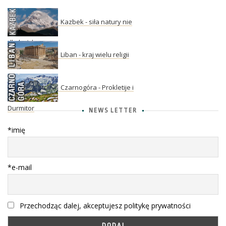
Kazbek - siła natury nie
dla każdego
Liban - kraj wielu religii
Czarnogóra - Prokletije i
Durmitor
NEWS LETTER
*imię
*e-mail
Przechodząc dalej, akceptujesz politykę prywatności