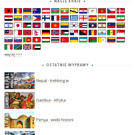
NASZE KRAJE
więcej >>>
OSTATNIE WYPRAWY
Nepal - trekking w
Himalajach
Gambia - Afryka
Persja - wieki historii