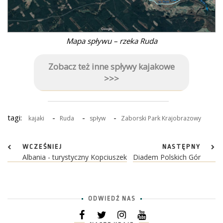
Mapa spływu – rzeka Ruda
Zobacz też inne spływy kajakowe
>>>
tagi:
-
-
-
kajaki
Ruda
spływ
Zaborski Park Krajobrazowy
WCZEŚNIEJ
NASTĘPNY
Albania - turystyczny Kopciuszek
Diadem Polskich Gór
ODWIEDŹ NAS