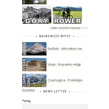
zobacz wszystkie wyprawy > > >
NAJNOWSZE WPISY
Kazbek - siła natury nie
dla każdego
Liban - kraj wielu religii
Czarnogóra - Prokletije i
Durmitor
NEWS LETTER
*imię