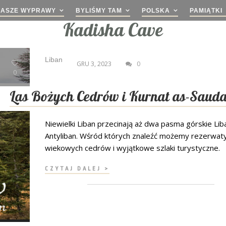
NASZE WYPRAWY
BYLIŚMY TAM
POLSKA
PAMIĄTKI
Kadisha Cave
Liban
GRU 3, 2023
0
0
Las Bożych Cedrów i Kurnat as-Saud
Niewielki Liban przecinają aż dwa pasma górskie Liba
Antyliban. Wśród których znaleźć możemy rezerwat
wiekowych cedrów i wyjątkowe szlaki turystyczne.
CZYTAJ DALEJ >