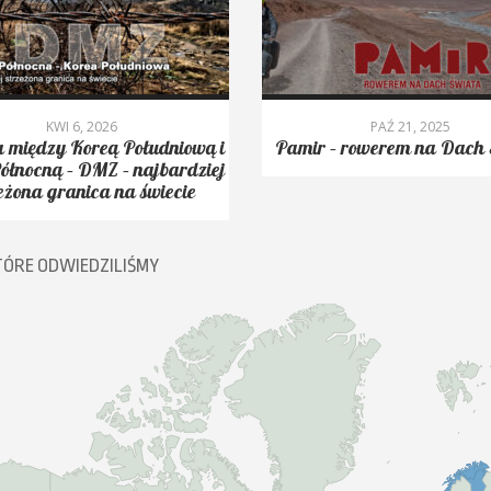
KWI 6, 2026
PAŹ 21, 2025
 między Koreą Południową i
Pamir – rowerem na Dach 
ółnocną – DMZ – najbardziej
eżona granica na świecie
TÓRE ODWIEDZILIŚMY