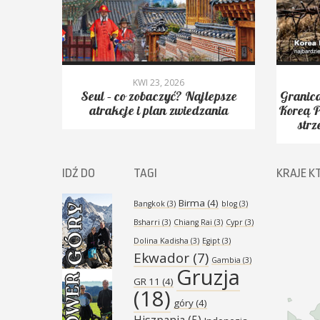
KWI 23, 2026
yć.
Seul – co zobaczyć? Najlepsze
Granica
Peak,
atrakcje i plan zwiedzania
Koreą P
strz
IDŹ DO
TAGI
KRAJE K
Birma
(4)
Bangkok
(3)
blog
(3)
Bsharri
(3)
Chiang Rai
(3)
Cypr
(3)
Dolina Kadisha
(3)
Egipt
(3)
Ekwador
(7)
Gambia
(3)
Gruzja
GR 11
(4)
(18)
góry
(4)
Hiszpania
(5)