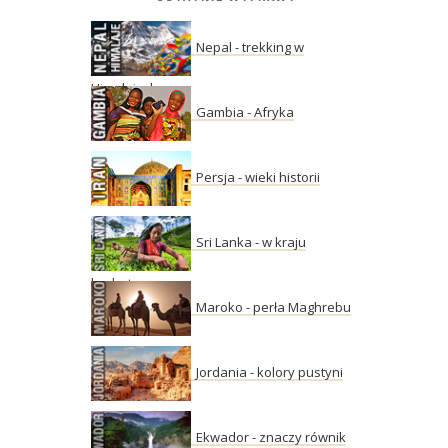
Nepal - trekking w
Himalajach
Gambia - Afryka
Persja - wieki historii
Sri Lanka - w kraju
herbaty
Maroko - perła Maghrebu
Jordania - kolory pustyni
Ekwador - znaczy równik