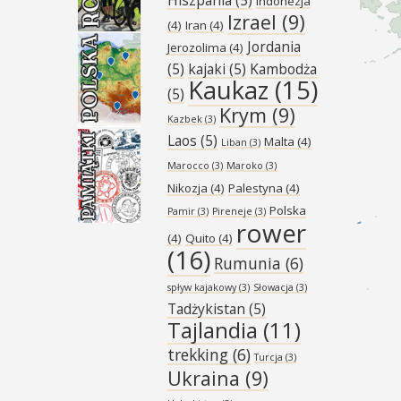
Indonezja
Izrael
(9)
(4)
Iran
(4)
Jordania
Jerozolima
(4)
(5)
kajaki
(5)
Kambodża
Kaukaz
(15)
(5)
Krym
(9)
Kazbek
(3)
Laos
(5)
Malta
(4)
Liban
(3)
Marocco
(3)
Maroko
(3)
Nikozja
(4)
Palestyna
(4)
Polska
Pamir
(3)
Pireneje
(3)
rower
(4)
Quito
(4)
(16)
Rumunia
(6)
spływ kajakowy
(3)
Słowacja
(3)
Tadżykistan
(5)
Tajlandia
(11)
trekking
(6)
Turcja
(3)
Ukraina
(9)