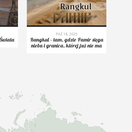
PAŹ 18, 2025
Świata
Rangkul – tam, gdzie Pamir sięga
Roms
nieba i granica, której już nie ma
trekk