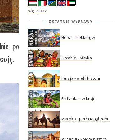
więcej >>>
OSTATNIE WYPRAWY
Nepal - trekking w
nie po
Himalajach
azję.
Gambia - Afryka
Persja - wieki historii
Sri Lanka - w kraju
herbaty
Maroko - perła Maghrebu
Jordania - kolory pustyni