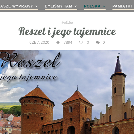
NASZE WYPRAWY
BYLIŚMY TAM
POLSKA
PAMIĄTKI
Polska
Reszel i jego tajemnice
CZE 7, 2020
7894
0
0