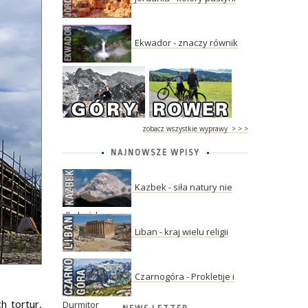
Ekwador - znaczy równik
zobacz wszystkie wyprawy > > >
NAJNOWSZE WPISY
Kazbek - siła natury nie
dla każdego
Liban - kraj wielu religii
Czarnogóra - Prokletije i
h tortur,
Durmitor