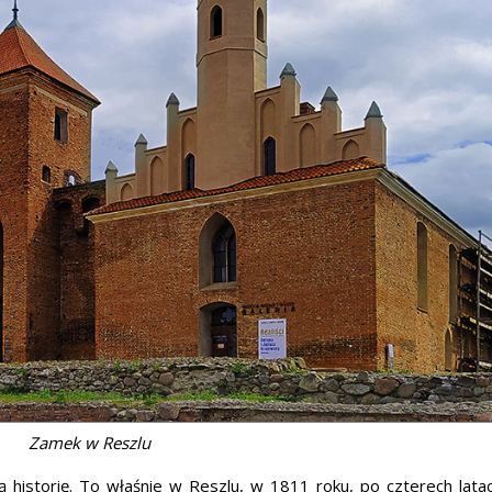
Zamek w Reszlu
istorię. To właśnie w Reszlu, w 1811 roku, po czterech latac