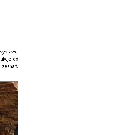
 wystawę.
rukcje do
a zeznań,