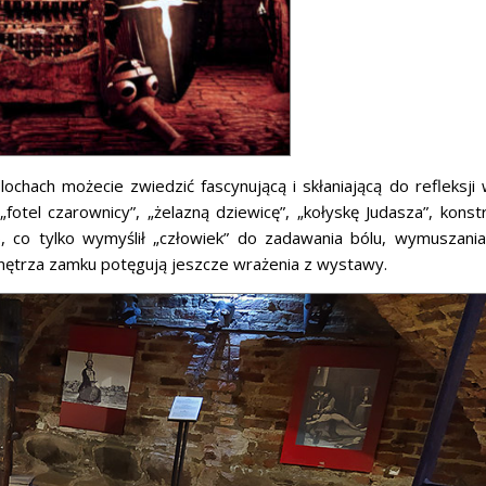
hach możecie zwiedzić fascynującą i skłaniającą do refleksji
otel czarownicy”, „żelazną dziewicę”, „kołyskę Judasza”, konst
, co tylko wymyślił „człowiek” do zadawania bólu, wymuszani
wnętrza zamku potęgują jeszcze wrażenia z wystawy.