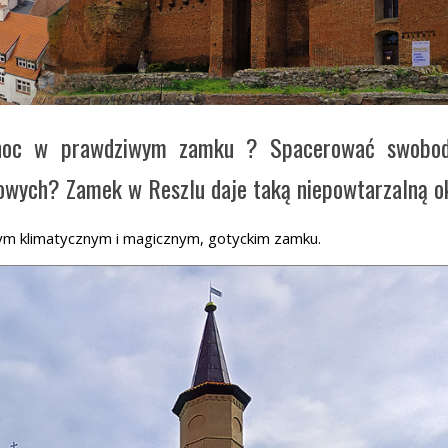
ć noc w prawdziwym zamku ? Spacerować swobod
owych? Zamek w Reszlu daje taką niepowtarzalną ok
tym klimatycznym i magicznym, gotyckim zamku.